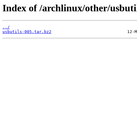
Index of /archlinux/other/usbuti
../
usbutils-005.tar.bz2